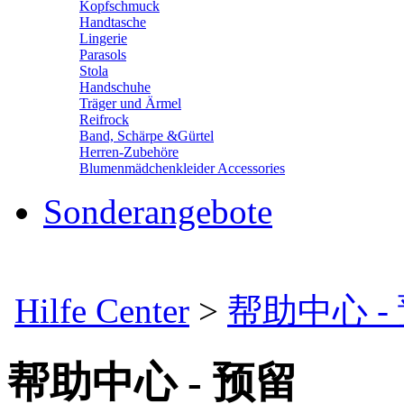
Kopfschmuck
Handtasche
Lingerie
Parasols
Stola
Handschuhe
Träger und Ärmel
Reifrock
Band, Schärpe &Gürtel
Herren-Zubehöre
Blumenmädchenkleider Accessories
Sonderangebote
Hilfe Center
>
帮助中心 -
帮助中心 - 预留