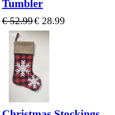
Tumbler
€ 52.99
€ 28.99
Christmas Stockings