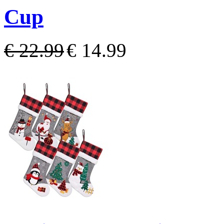
Cup
€ 22.99
€ 14.99