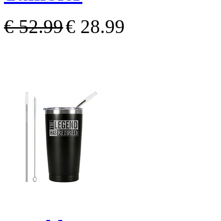
€ 52.99
€ 28.99