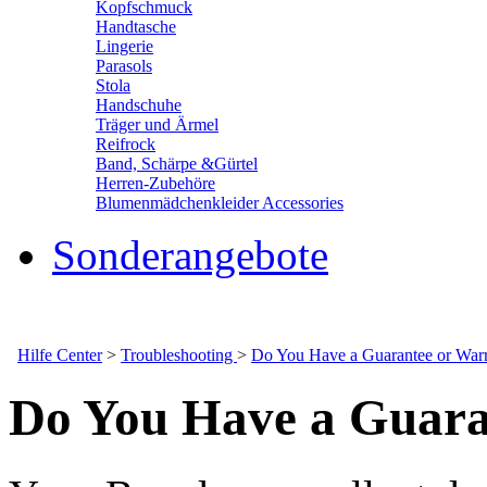
Kopfschmuck
Handtasche
Lingerie
Parasols
Stola
Handschuhe
Träger und Ärmel
Reifrock
Band, Schärpe &Gürtel
Herren-Zubehöre
Blumenmädchenkleider Accessories
Sonderangebote
Hilfe Center
>
Troubleshooting
>
Do You Have a Guarantee or War
Do You Have a Guara