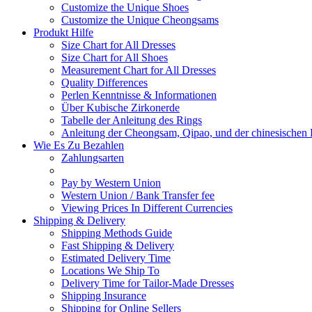
Customize the Unique Shoes
Customize the Unique Cheongsams
Produkt Hilfe
Size Chart for All Dresses
Size Chart for All Shoes
Measurement Chart for All Dresses
Quality Differences
Perlen Kenntnisse & Informationen
Über Kubische Zirkonerde
Tabelle der Anleitung des Rings
Anleitung der Cheongsam, Qipao, und der chinesischen 
Wie Es Zu Bezahlen
Zahlungsarten
Pay by Western Union
Western Union / Bank Transfer fee
Viewing Prices In Different Currencies
Shipping & Delivery
Shipping Methods Guide
Fast Shipping & Delivery
Estimated Delivery Time
Locations We Ship To
Delivery Time for Tailor-Made Dresses
Shipping Insurance
Shipping for Online Sellers