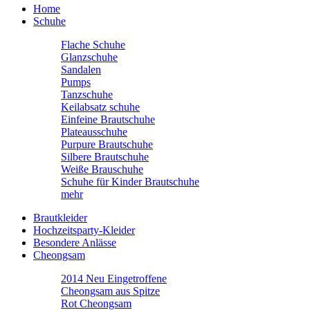
Home
Schuhe
Flache Schuhe
Glanzschuhe
Sandalen
Pumps
Tanzschuhe
Keilabsatz schuhe
Einfeine Brautschuhe
Plateausschuhe
Purpure Brautschuhe
Silbere Brautschuhe
Weiße Brauschuhe
Schuhe für Kinder Brautschuhe
mehr
Brautkleider
Hochzeitsparty-Kleider
Besondere Anlässe
Cheongsam
2014 Neu Eingetroffene
Cheongsam aus Spitze
Rot Cheongsam