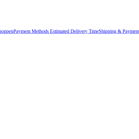
hoppen
Payment Methods
Estimated Delivery Time
Shipping & Payment