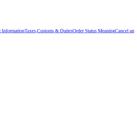
 Information
Taxes,Customs & Duties
Order Status Meaning
Cancel an