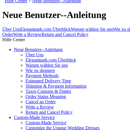
Hilfe Center
>
Neue Benutzer--Anleitung
Neue Benutzer--Anleitung
Über Uns
Elegantpark.com Überblick
Warum wählen Sie uns
Wie zu s
Order
Write a Review
Return and Cancel Policy
Hilfe Center
Neue Benutzer--Anleitung
Über Uns
Elegantpark.com Überblick
Warum wählen Sie uns
Wie zu shoppen
Payment Methods
Estimated Delivery Time
Shipping & Payment Information
Taxes,Customs & Duties
Order Status Meaning
Cancel an Order
Write a Review
Return and Cancel Policy
Custom-Made Service
Custom-Made Service
Customize the Unique Wedding Dresses