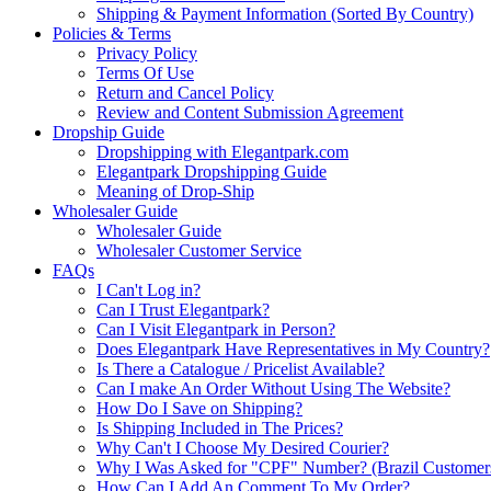
Shipping & Payment Information (Sorted By Country)
Policies & Terms
Privacy Policy
Terms Of Use
Return and Cancel Policy
Review and Content Submission Agreement
Dropship Guide
Dropshipping with Elegantpark.com
Elegantpark Dropshipping Guide
Meaning of Drop-Ship
Wholesaler Guide
Wholesaler Guide
Wholesaler Customer Service
FAQs
I Can't Log in?
Can I Trust Elegantpark?
Can I Visit Elegantpark in Person?
Does Elegantpark Have Representatives in My Country?
Is There a Catalogue / Pricelist Available?
Can I make An Order Without Using The Website?
How Do I Save on Shipping?
Is Shipping Included in The Prices?
Why Can't I Choose My Desired Courier?
Why I Was Asked for "CPF" Number? (Brazil Customer
How Can I Add An Comment To My Order?