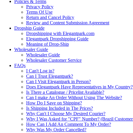
Policies & Terms
Privacy Policy
Terms Of Use
Return and Cancel Policy
Review and Content Submission Agreement
Dropship Guide
Dropshipping with Elegantpark.com
Elegantpark Dropshipping Guide
Meaning of Drop-Ship
Wholesaler Guide
Wholesaler Guide
Wholesaler Customer Service
FAQs
I Can't Log in?
Can I Trust Elegantpark?
Can I Visit Elegantpark in Person?
Does Elegantpark Have Representatives in My Country?
Is There a Catalogue / Pricelist Available?
Can I make An Order Without Using The Website?
How Do I Save on Shipping?
Is Shipping Included in The Prices?
Why Can't I Choose My Desired Courier?
Why I Was Asked for "CPF" Number? (Brazil Customer
How Can I Add An Comment To My Order?
Why Was My Order Cancelled?