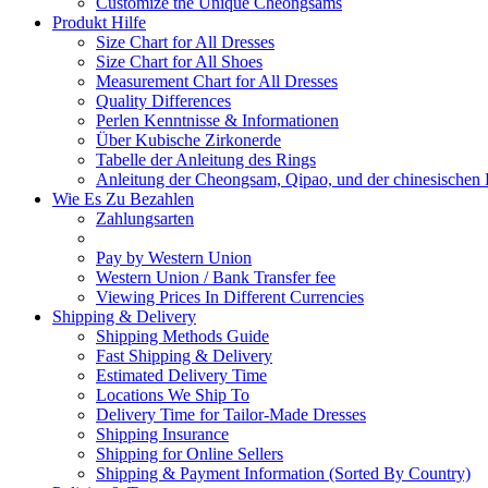
Customize the Unique Cheongsams
Produkt Hilfe
Size Chart for All Dresses
Size Chart for All Shoes
Measurement Chart for All Dresses
Quality Differences
Perlen Kenntnisse & Informationen
Über Kubische Zirkonerde
Tabelle der Anleitung des Rings
Anleitung der Cheongsam, Qipao, und der chinesischen 
Wie Es Zu Bezahlen
Zahlungsarten
Pay by Western Union
Western Union / Bank Transfer fee
Viewing Prices In Different Currencies
Shipping & Delivery
Shipping Methods Guide
Fast Shipping & Delivery
Estimated Delivery Time
Locations We Ship To
Delivery Time for Tailor-Made Dresses
Shipping Insurance
Shipping for Online Sellers
Shipping & Payment Information (Sorted By Country)