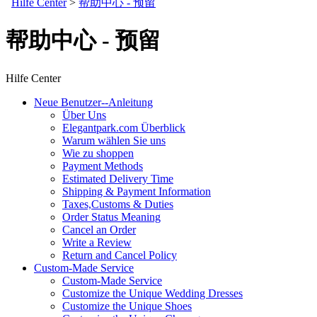
Hilfe Center
>
帮助中心 - 预留
帮助中心 - 预留
Hilfe Center
Neue Benutzer--Anleitung
Über Uns
Elegantpark.com Überblick
Warum wählen Sie uns
Wie zu shoppen
Payment Methods
Estimated Delivery Time
Shipping & Payment Information
Taxes,Customs & Duties
Order Status Meaning
Cancel an Order
Write a Review
Return and Cancel Policy
Custom-Made Service
Custom-Made Service
Customize the Unique Wedding Dresses
Customize the Unique Shoes