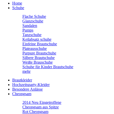
Home
Schuhe
Flache Schuhe
Glanzschuhe
Sandalen
Pumps
Tanzschuhe
Keilabsatz schuhe
Einfeine Brautschuhe
Plateausschuhe
Purpure Brautschuhe
Silbere Brautschuhe
Weiße Brauschuhe
Schuhe für Kinder Brautschuhe
mehr
Brautkleider
Hochzeitsparty-Kleider
Besondere Anlässe
Cheongsam
2014 Neu Eingetroffene
Cheongsam aus Spitze
Rot Cheongsam