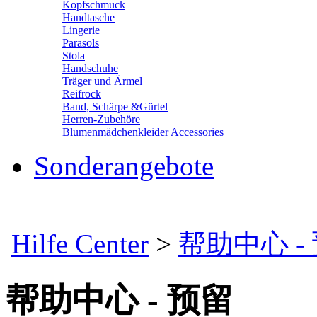
Kopfschmuck
Handtasche
Lingerie
Parasols
Stola
Handschuhe
Träger und Ärmel
Reifrock
Band, Schärpe &Gürtel
Herren-Zubehöre
Blumenmädchenkleider Accessories
Sonderangebote
Hilfe Center
>
帮助中心 -
帮助中心 - 预留