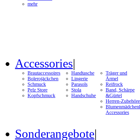
mehr
Accessories
|
Brautaccessoires
Handtasche
Träger und
Bolerojäckchen
Lingerie
Ärmel
Schmuck
Parasols
Reifrock
Pelz Store
Stola
Band, Schärpe
Kopfschmuck
Handschuhe
&Gürtel
Herren-Zubehöre
Blumenmädchenk
Accessories
Sonderangebote
|