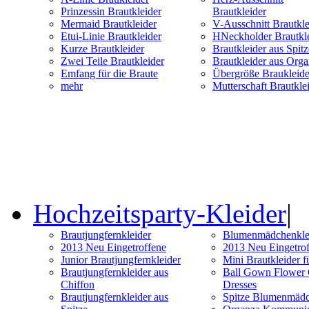
Prinzessin Brautkleider
Brautkleider
Mermaid Brautkleider
V-Ausschnitt Brautkle
Etui-Linie Brautkleider
HNeckholder Brautkle
Kurze Brautkleider
Brautkleider aus Spitz
Zwei Teile Brautkleider
Brautkleider aus Org
Emfang für die Braute
Übergröße Braukleide
mehr
Mutterschaft Brautkle
Hochzeitsparty-Kleider
|
Brautjungfernkleider
Blumenmädchenkle
2013 Neu Eingetroffene
2013 Neu Eingetro
Junior Brautjungfernkleider
Mini Brautkleider f
Brautjungfernkleider aus
Ball Gown Flower 
Chiffon
Dresses
Brautjungfernkleider aus
Spitze Blumenmädc