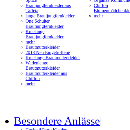
Spitze
Organza Kommunio
Brautjungfernkleider aus
Chiffon
Taffeta
Blumenmädchenkle
lange Brautjungfernkleider
mehr
One Schulter
Brautjungfernkleider
Knielange
Brautjungfernkleider
mehr
Brautmutterkleider
2013 Neu Eingetroffene
Knielange Brautmutterkleider
Wadenlange
Brautmutterkleider
Brautmutterkleider aus
Chiffon
mehr
Besondere Anlässe
|
Cocktail Party Kleider