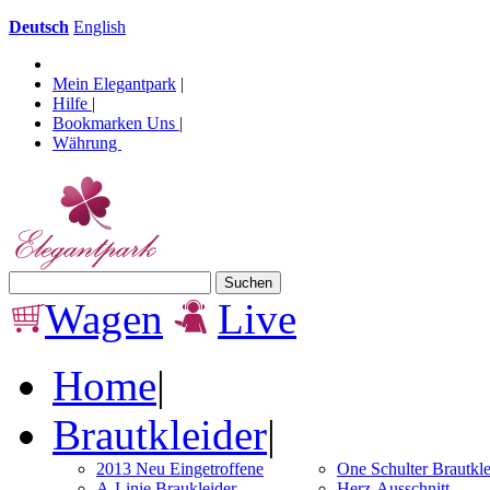
Deutsch
English
Mein Elegantpark
|
Hilfe
|
Bookmarken Uns
|
Währung
Wagen
Live
Home
|
Brautkleider
|
2013 Neu Eingetroffene
One Schulter Brautkle
A-Linie Braukleider
Herz-Ausschnitt