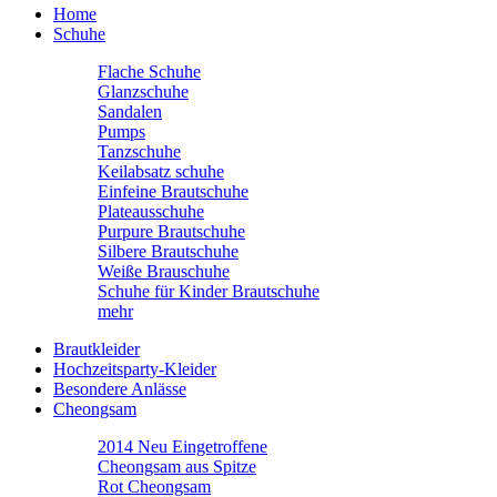
Home
Schuhe
Flache Schuhe
Glanzschuhe
Sandalen
Pumps
Tanzschuhe
Keilabsatz schuhe
Einfeine Brautschuhe
Plateausschuhe
Purpure Brautschuhe
Silbere Brautschuhe
Weiße Brauschuhe
Schuhe für Kinder Brautschuhe
mehr
Brautkleider
Hochzeitsparty-Kleider
Besondere Anlässe
Cheongsam
2014 Neu Eingetroffene
Cheongsam aus Spitze
Rot Cheongsam