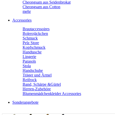
Cheongsam aus Seidenbrokat
Cheongsam aus Cotton
mehr
Accessories
Brautaccessoires
Bolerojäckchen
Schmuck
Pelz Store
Kopfschmuck
Handtasche
Lingerie
Parasols
Stola
Handschuhe
Träger und Ärmel
Reifrock
Band, Schärpe &Gürtel
Herren-Zubehöre
Blumenmädchenkleider Accessories
Sonderangebote