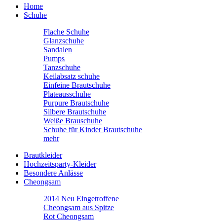
Home
Schuhe
Flache Schuhe
Glanzschuhe
Sandalen
Pumps
Tanzschuhe
Keilabsatz schuhe
Einfeine Brautschuhe
Plateausschuhe
Purpure Brautschuhe
Silbere Brautschuhe
Weiße Brauschuhe
Schuhe für Kinder Brautschuhe
mehr
Brautkleider
Hochzeitsparty-Kleider
Besondere Anlässe
Cheongsam
2014 Neu Eingetroffene
Cheongsam aus Spitze
Rot Cheongsam