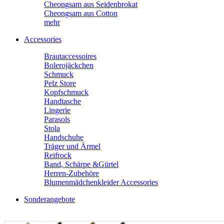
Cheongsam aus Seidenbrokat
Cheongsam aus Cotton
mehr
Accessories
Brautaccessoires
Bolerojäckchen
Schmuck
Pelz Store
Kopfschmuck
Handtasche
Lingerie
Parasols
Stola
Handschuhe
Träger und Ärmel
Reifrock
Band, Schärpe &Gürtel
Herren-Zubehöre
Blumenmädchenkleider Accessories
Sonderangebote